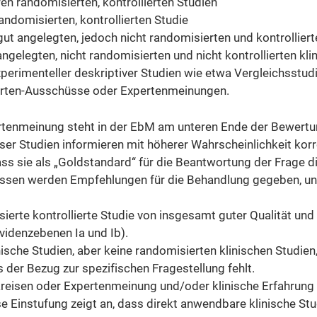
n randomisierten, kontrollierten Studien
andomisierten, kontrollierten Studie
ut angelegten, jedoch nicht randomisierten und kontrolliert
ngelegten, nicht randomisierten und nicht kontrollierten klin
xperimenteller deskriptiver Studien wie etwa Vergleichsstudi
perten-Ausschüsse oder Expertenmeinungen.
pertenmeinung steht in der EbM am unteren Ende der Bewertun
r Studien informieren mit höherer Wahrscheinlichkeit korre
ass sie als „Goldstandard“ für die Beantwortung der Frage
ssen werden Empfehlungen für die Behandlung gegeben, unte
erte kontrollierte Studie von insgesamt guter Qualität und K
videnzebenen Ia und Ib).
nische Studien, aber keine randomisierten klinischen Studie
ls der Bezug zur spezifischen Fragestellung fehlt.
reisen oder Expertenmeinung und/oder klinische Erfahrung 
ese Einstufung zeigt an, dass direkt anwendbare klinische St