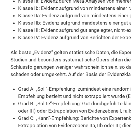
Klasse Ia: Evidenz durch Meta-Analysen von mehrere
Klasse Ib: Evidenz aufgrund von mindestens einer r
Klasse IIa: Evidenz aufgrund von mindestens einer g
Klasse IIb: Evidenz aufgrund mindestens einer gut a
Klasse III: Evidenz aufgrund gut angelegter, nicht-e
Klasse IV: Evidenz aufgrund von Berichten der Ex
Als beste „Evidenz“ gelten statistische Daten, die Ex
Studien und besonders systematische Übersichten diese
Schlussfolgerungen weniger wahrscheinlich sein, so d
schaden oder umgekehrt. Auf der Basis der Evidenzkla
Grad A: „Soll“-Empfehlung: zumindest eine randomisi
Empfehlung bezieht und nicht extrapoliert wurde (E
Grad B: „Sollte“-Empfehlung: Gut durchgeführte kli
oder III) oder Extrapolation von Evidenzebene I, fal
Grad C: „Kann“-Empfehlung: Berichte von Expertenk
Extrapolation von Evidenzebene IIa, IIb oder III; di