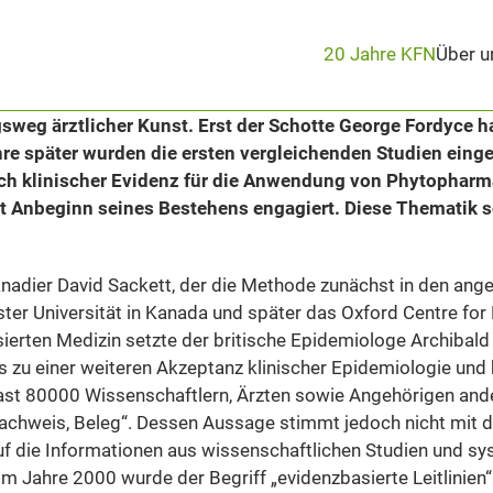
20 Jahre KFN
Über u
igsweg ärztlicher Kunst. Erst der Schotte George Fordyce h
 später wurden die ersten vergleichenden Studien eingef
ch klinischer Evidenz für die Anwendung von Phytopharm
it Anbeginn seines Bestehens engagiert. Diese Thematik sol
anadier David Sackett, der die Methode zunächst in den ang
ster Universität in Kanada und später das Oxford Centre fo
asierten Medizin setzte der britische Epidemiologe Archiba
s zu einer weiteren Akzeptanz klinischer Epidemiologie und k
ast 80000 Wissenschaftlern, Ärzten sowie Angehörigen ande
Nachweis, Beleg“. Dessen Aussage stimmt jedoch nicht mit 
 auf die Informationen aus wissenschaftlichen Studien und 
Im Jahre 2000 wurde der Begriff „evidenzbasierte Leitlinien