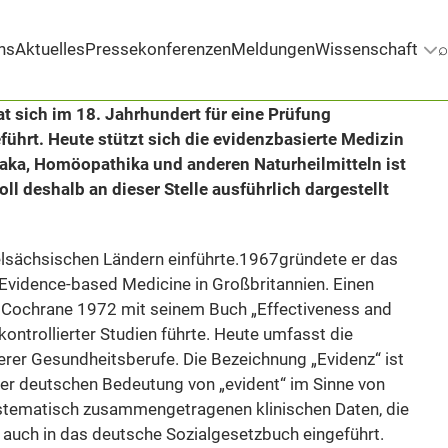
ns
Aktuelles
Pressekonferenzen
Meldungen
Wissenschaft
⌕
at sich im 18. Jahrhundert für eine Prüfung
ührt. Heute stützt sich die evidenzbasierte Medizin
aka, Homöopathika und anderen Naturheilmitteln ist
l deshalb an dieser Stelle ausführlich dargestellt
elsächsischen Ländern einführte.1967gründete er das
r Evidence-based Medicine in Großbritannien. Einen
ld Cochrane 1972 mit seinem Buch „Effectiveness and
ontrollierter Studien führte. Heute umfasst die
rer Gesundheitsberufe. Die Bezeichnung „Evidenz“ ist
der deutschen Bedeutung von „evident“ im Sinne von
systematisch zusammengetragenen klinischen Daten, die
“ auch in das deutsche Sozialgesetzbuch eingeführt.