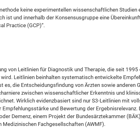
ethode keine experimentellen wissenschaftlichen Studien ex
h ist und innerhalb der Konsensusgruppe eine Übereinkunft 
al Practice (GCP)“.
ng von Leitlinien für Diagnostik und Therapie, die seit 19
wird. Leitlinien beinhalten systematisch entwickelte Empfe
 ist es, die Entscheidungsfindung von Ärzten sowie anderen
charniere zwischen wissenschaftlicher Erkenntnis und klinis
net. Wirklich evidenzbasiert sind nur S3-Leitlinien mit vol
r Empfehlungsstärke und Bewertung der Ergebnisrelevanz. 
ie oder Demenz, einem Projekt der Bundesärztekammer (BÄK
n Medizinischen Fachgesellschaften (AWMF).