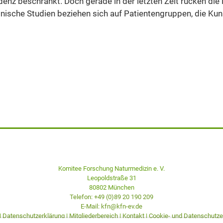
idenz beschränkt. Doch gerade in der letzten Zeit rücken die 
ische Studien beziehen sich auf Patientengruppen, die Kunst
Komitee Forschung Naturmedizin e. V.
Leopoldstraße 31
80802 München
Telefon: +49 (0)89 20 190 209
E-Mail: kfn@kfn-ev.de
|
Datenschutzerklärung
|
Mitgliederbereich
|
Kontakt
|
Cookie- und Datenschutze