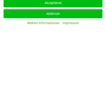
Akzeptieren
Ablehnen
Weitere Informationen
Impressum
Benutzername
*
Passwort
*
Passwort 
Angemeldet bleiben
Anmelden