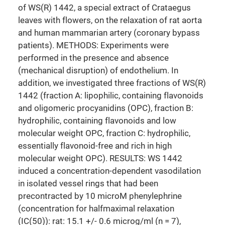
of WS(R) 1442, a special extract of Crataegus
leaves with flowers, on the relaxation of rat aorta
and human mammarian artery (coronary bypass
patients). METHODS: Experiments were
performed in the presence and absence
(mechanical disruption) of endothelium. In
addition, we investigated three fractions of WS(R)
1442 (fraction A: lipophilic, containing flavonoids
and oligomeric procyanidins (OPC), fraction B:
hydrophilic, containing flavonoids and low
molecular weight OPC, fraction C: hydrophilic,
essentially flavonoid-free and rich in high
molecular weight OPC). RESULTS: WS 1442
induced a concentration-dependent vasodilation
in isolated vessel rings that had been
precontracted by 10 microM phenylephrine
(concentration for halfmaximal relaxation
(IC(50)): rat: 15.1 +/- 0.6 microg/ml (n = 7),