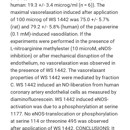
human: 19.3 +/- 3.4 microg/ml (n = 6)). The
maximal vasorelaxation induced after application
of 100 microg of WS 1442 was 75.0 +/- 5.7%
(rat) and 79.2 +/- 5.8% (human) of the papaverine
(0.1 mM)-induced vasodilation. If the
experiments were performed in the presence of
L-nitroarginine methylester (10 microM, eNOS-
inhibition) or after mechanical disruption of the
endothelium, no vasorelaxation was observed in
the presence of WS 1442. The vasorelaxant
properties of WS 1442 were mediated by fraction
C. WS 1442 induced an NO-liberation from human
coronary artery endothelial cells as measured by
diaminofluorescein. WS 1442 induced eNOS-
activation was due to a phosphorylation at serine
1177. No eNOS-translocation or phosphorylation
at serine 114 or threonine 495 was observed
after application of WS 1442. CONCLUSIONS: It