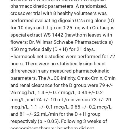
pharmacokinetic parameters. A randomized,
crossover trial with 8 healthy volunteers was
performed evaluating digoxin 0.25 mg alone (D)
for 10 days and digoxin 0.25 mg with Crataegus
special extract WS 1442 (hawthorn leaves with
flowers; Dr. Willmar Schwabe Pharmaceuticals)
450 mg twice daily (D + H) for 21 days.
Pharmacokinetic studies were performed for 72
hours. There were no statistically significant
differences in any measured pharmacokinetic
parameters. The AUC0-infinity, Cmax-Cmin, Cmin,
and renal clearance for the D group were 79 +/-
26 mcg.h/L, 1.4 +/- 0.7 mcg/L, 0.84 +/- 0.2
mcg/L, and 74 +/- 10 mL/min versus 73 +/- 20
mcg.h/L, 1.1 +/- 0.1 mcg/L, 0.65 +/- 0.2 mcg/L,
and 81 +/- 22 mL/min for the D + H group,
respectively (p > 0.05). Following 3 weeks of
concomitant therapy, hawthorn did not