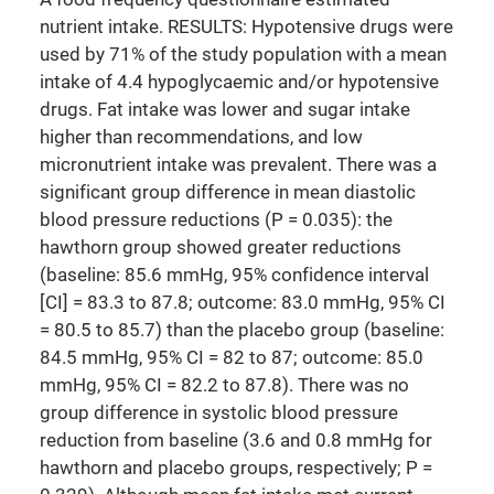
nutrient intake. RESULTS: Hypotensive drugs were
used by 71% of the study population with a mean
intake of 4.4 hypoglycaemic and/or hypotensive
drugs. Fat intake was lower and sugar intake
higher than recommendations, and low
micronutrient intake was prevalent. There was a
significant group difference in mean diastolic
blood pressure reductions (P = 0.035): the
hawthorn group showed greater reductions
(baseline: 85.6 mmHg, 95% confidence interval
[CI] = 83.3 to 87.8; outcome: 83.0 mmHg, 95% CI
= 80.5 to 85.7) than the placebo group (baseline:
84.5 mmHg, 95% CI = 82 to 87; outcome: 85.0
mmHg, 95% CI = 82.2 to 87.8). There was no
group difference in systolic blood pressure
reduction from baseline (3.6 and 0.8 mmHg for
hawthorn and placebo groups, respectively; P =