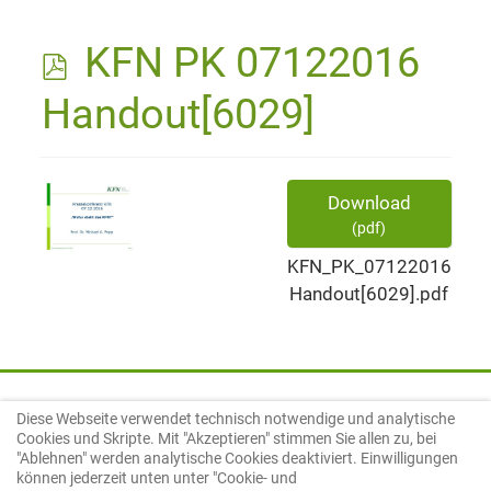
p
KFN PK 07122016
d
Handout[6029]
f
Download
(
pdf
)
KFN_PK_07122016
Handout[6029].pdf
Diese Webseite verwendet technisch notwendige und analytische
Komitee Forschung Naturmedizin e. V.
Cookies und Skripte. Mit "Akzeptieren" stimmen Sie allen zu, bei
Leopoldstraße 31
"Ablehnen" werden analytische Cookies deaktiviert. Einwilligungen
80802 München
können jederzeit unten unter "Cookie- und
Telefon: +49 (0)89 20 190 209