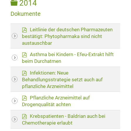
Ordner
2014
Dokumente
p
Leitlinie der deutschen Pharmazeuten
d
bestätigt: Phytopharmaka sind nicht
f
austauschbar
p
Asthma bei Kindern - Efeu-Extrakt hilft
d
beim Durchatmen
f
p
Infektionen: Neue
d
Behandlungsstrategie setzt auch auf
f
pflanzliche Arzneimittel
p
Pflanzliche Arzneimittel auf
d
Drogenqualität achten
f
p
Krebspatienten - Baldrian auch bei
d
Chemotherapie erlaubt
f