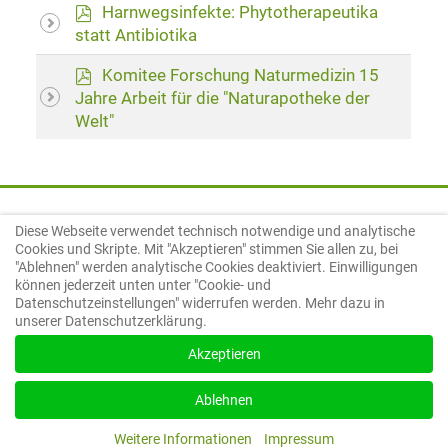
p
Harnwegsinfekte: Phytotherapeutika
d
statt Antibiotika
f
p
Komitee Forschung Naturmedizin 15
d
Jahre Arbeit für die "Naturapotheke der
f
Welt"
Diese Webseite verwendet technisch notwendige und analytische
Komitee Forschung Naturmedizin e. V.
Cookies und Skripte. Mit "Akzeptieren" stimmen Sie allen zu, bei
Leopoldstraße 31
"Ablehnen" werden analytische Cookies deaktiviert. Einwilligungen
80802 München
können jederzeit unten unter "Cookie- und
Telefon: +49 (0)89 20 190 209
Datenschutzeinstellungen" widerrufen werden. Mehr dazu in
E-Mail: kfn@kfn-ev.de
unserer Datenschutzerklärung.
Impressum
|
Datenschutzerklärung
|
Mitgliederbereich
|
Kontakt
|
Cookie- und Datenschutzeinstellungen
Akzeptieren
Ablehnen
Weitere Informationen
Impressum